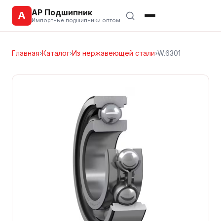
АР Подшипник
А
Импортные подшипники оптом
Главная
›
Каталог
›
Из нержавеющей стали
›
W.6301