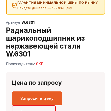
ГАРАНТИЯ МИНИМАЛЬНОЙ ЦЕНЫ ПО РЫНКУ
Найдёте дешевле — снизим цену
Артикул:
W.6301
Радиальный
шарикоподшипник из
нержавеющей стали
W.6301
Производитель:
SKF
Сергей — первый в отрасли ИИ-эксперт по
подшипникам
Онлайн · отвечает мгновенно
Цена по запросу
Запросить цену