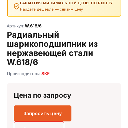
ГАРАНТИЯ МИНИМАЛЬНОЙ ЦЕНЫ ПО РЫНКУ
Найдёте дешевле — снизим цену
Артикул:
W.618/6
Радиальный
шарикоподшипник из
нержавеющей стали
W.618/6
Производитель:
SKF
Сергей — первый в отрасли ИИ-эксперт по
подшипникам
Онлайн · отвечает мгновенно
Цена по запросу
Запросить цену