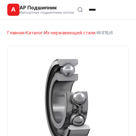
АР Подшипник
А
Импортные подшипники оптом
Главная
›
Каталог
›
Из нержавеющей стали
›
W.618/6