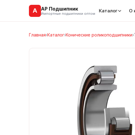
АР Подшипник
А
Каталог
О 
Импортные подшипники оптом
Главная
›
Каталог
›
Конические роликоподшипники
›