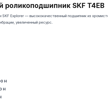
й роликоподшипник SKF T4EB
 SKF Explorer — высококачественный подшипник из хромист
ибрации, увеличенный ресурс.
00 Н
0 Н
Н