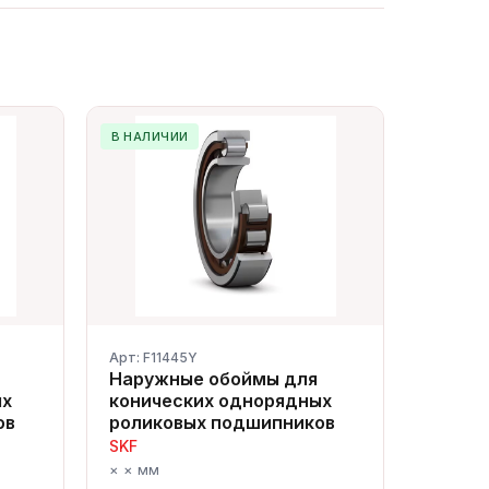
В НАЛИЧИИ
Арт: F11445Y
Наружные обоймы для
ых
конических однорядных
ов
роликовых подшипников
SKF
Сергей — первый в отрасли ИИ-
× × мм
эксперт по подшипникам