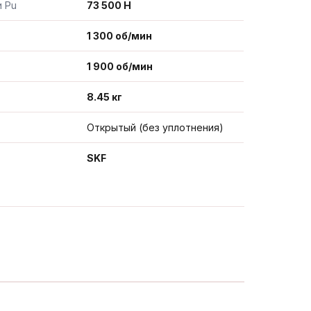
и Pu
73 500 Н
1 300 об/мин
1 900 об/мин
8.45 кг
Открытый (без уплотнения)
SKF