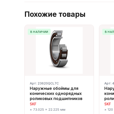
Похожие товары
В НАЛИЧИИ
В НА
Арт: 23620QCL7C
Арт: 
Наружные обоймы для
Нар
конических однорядных
кон
роликовых подшипников
рол
SKF
SKF
× 73.025 × 22.225 мм
× 120