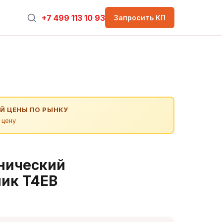
+7 499 113 10 93
Запросить КП
Й ЦЕНЫ ПО РЫНКУ
 цену
нический
ик T4EB