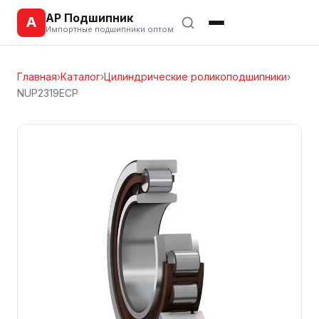
АР Подшипник
А
Импортные подшипники оптом
Главная
›
Каталог
›
Цилиндрические роликоподшипники
›
NUP2319ECP