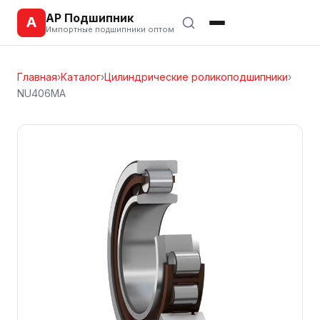
АР Подшипник
А
Импортные подшипники оптом
Главная
›
Каталог
›
Цилиндрические роликоподшипники
›
NU406MA