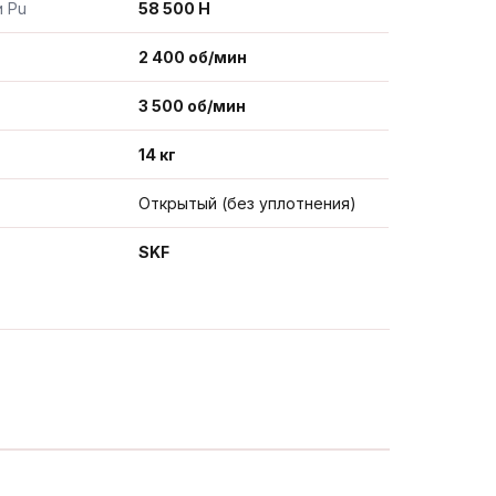
и Pu
58 500 Н
2 400 об/мин
3 500 об/мин
14 кг
Открытый (без уплотнения)
SKF