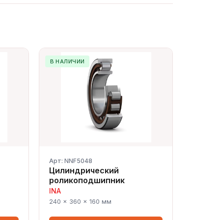
В НАЛИЧИИ
Арт: NNF5048
Цилиндрический
роликоподшипник
INA
Сергей — первый в отрасли ИИ-
240 × 360 × 160 мм
эксперт по подшипникам
Онлайн · отвечает мгновенно