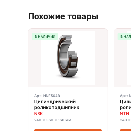
Похожие товары
В НАЛИЧИИ
В НА
Арт: NNF5048
Арт: 
Цилиндрический
Цил
роликоподшипник
рол
NSK
NTN
240 × 360 × 160 мм
240 ×