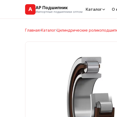
АР Подшипник
А
Каталог
О 
Импортные подшипники оптом
Главная
›
Каталог
›
Цилиндрические роликоподшип