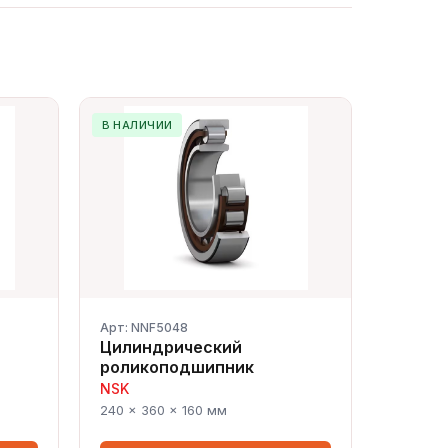
В НАЛИЧИИ
Арт: NNF5048
Цилиндрический
роликоподшипник
NSK
Сергей — первый в отрасли ИИ-
240 × 360 × 160 мм
эксперт по подшипникам
Онлайн · отвечает мгновенно