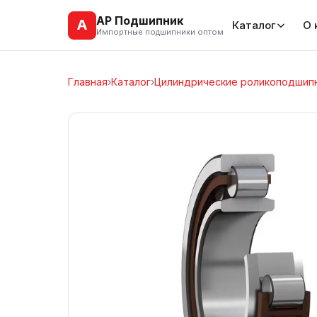
АР Подшипник
А
Каталог
О 
Импортные подшипники оптом
Главная
›
Каталог
›
Цилиндрические роликоподшип