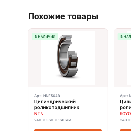
Похожие товары
В НАЛИЧИИ
В НА
Арт: NNF5048
Арт: 
Цилиндрический
Цил
роликоподшипник
рол
NTN
KOYO
240 × 360 × 160 мм
240 ×