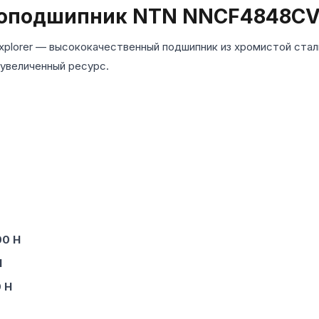
коподшипник NTN NNCF4848C
plorer — высококачественный подшипник из хромистой стал
 увеличенный ресурс.
00 Н
Н
 Н