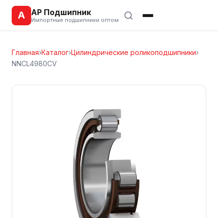
АР Подшипник
А
Импортные подшипники оптом
Главная
›
Каталог
›
Цилиндрические роликоподшипники
›
NNCL4980CV