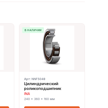
В НАЛИЧИИ
Арт: NNF5048
Цилиндрический
роликоподшипник
INA
Сергей — первый в отрасли ИИ-
240 × 360 × 160 мм
эксперт по подшипникам
Онлайн · отвечает мгновенно