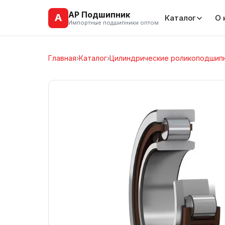
АР Подшипник
А
Каталог
О 
Импортные подшипники оптом
Главная
›
Каталог
›
Цилиндрические роликоподшип