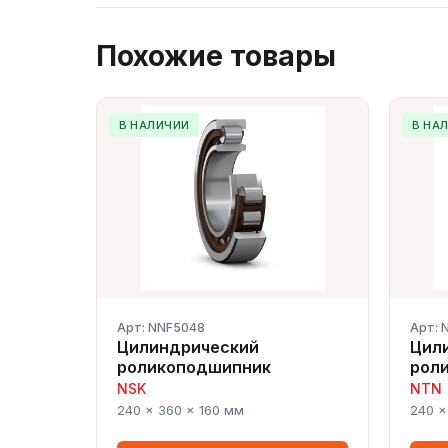
Похожие товары
В НАЛИЧИИ
В НА
Арт: NNF5048
Арт: 
Цилиндрический
Цил
роликоподшипник
рол
NSK
NTN
240 × 360 × 160 мм
240 ×