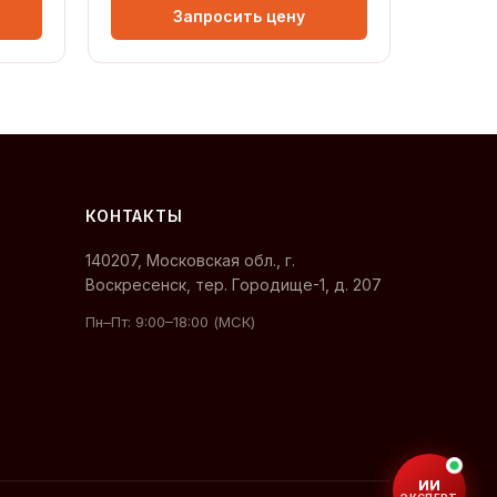
Запросить цену
КОНТАКТЫ
140207, Московская обл., г.
Воскресенск, тер. Городище-1, д. 207
Пн–Пт: 9:00–18:00 (МСК)
×
ИИ-СПЕЦИАЛИСТ
Первый в отрасли ИИ-
консультант по подшипникам.
Подберу нужную позицию за
1 минуту!
ИИ