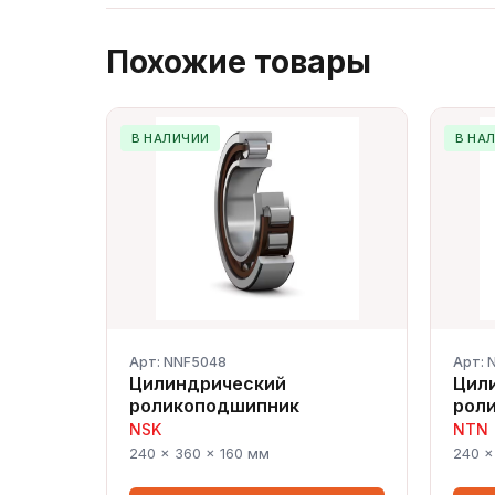
Похожие товары
В НАЛИЧИИ
В НА
Арт: NNF5048
Арт: 
Цилиндрический
Цил
роликоподшипник
рол
NSK
NTN
240 × 360 × 160 мм
240 ×