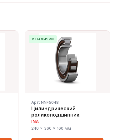
В НАЛИЧИИ
Арт: NNF5048
Цилиндрический
роликоподшипник
INA
Сергей — первый в отрасли ИИ-
240 × 360 × 160 мм
эксперт по подшипникам
Онлайн · отвечает мгновенно