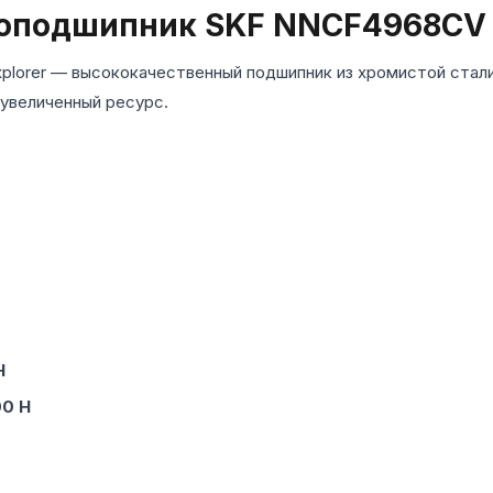
коподшипник SKF NNCF4968CV
plorer — высококачественный подшипник из хромистой стали
 увеличенный ресурс.
Н
00 Н