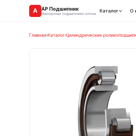
АР Подшипник
А
Каталог
О 
Импортные подшипники оптом
Главная
›
Каталог
›
Цилиндрические роликоподшип