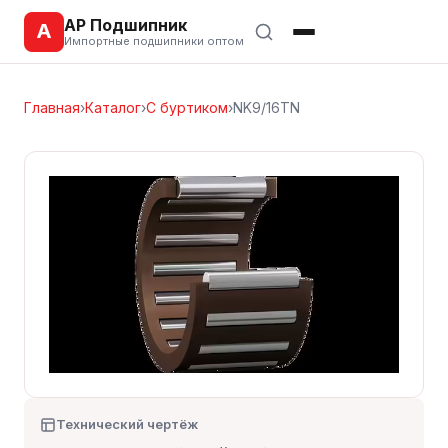
АР Подшипник
А
Импортные подшипники оптом
Главная
›
Каталог
›
С буртиком
›
NK9/16TN
Технический чертёж