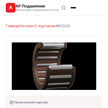
АР Подшипник
А
Импортные подшипники оптом
Главная
›
Каталог
›
С буртиком
›
NK20/20
Технический чертёж