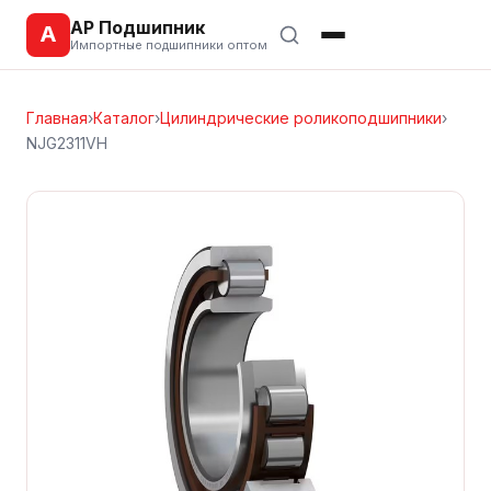
АР Подшипник
А
Импортные подшипники оптом
Главная
›
Каталог
›
Цилиндрические роликоподшипники
›
NJG2311VH