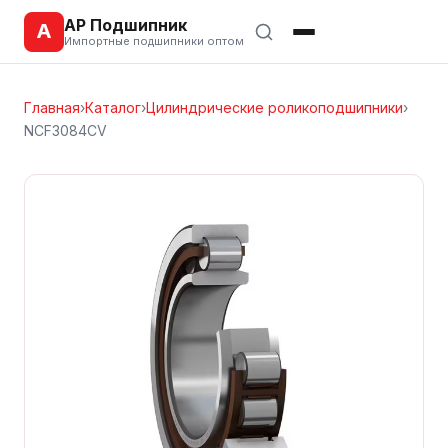
АР Подшипник
А
Импортные подшипники оптом
Главная
›
Каталог
›
Цилиндрические роликоподшипники
›
NCF3084CV