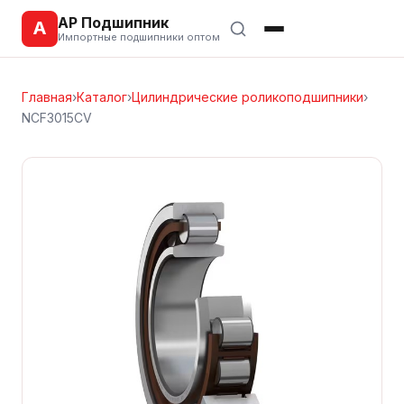
АР Подшипник
А
Импортные подшипники оптом
Главная
›
Каталог
›
Цилиндрические роликоподшипники
›
NCF3015CV