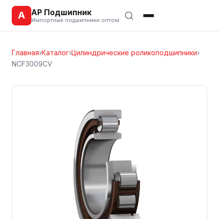
АР Подшипник
А
Импортные подшипники оптом
Главная
›
Каталог
›
Цилиндрические роликоподшипники
›
NCF3009CV