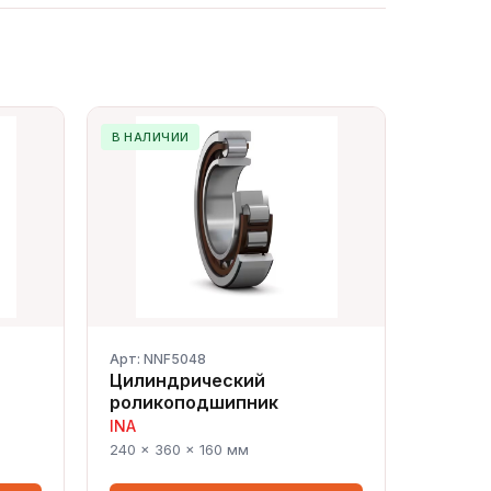
В НАЛИЧИИ
Арт: NNF5048
Цилиндрический
роликоподшипник
INA
Сергей — первый в отрасли ИИ-
240 × 360 × 160 мм
эксперт по подшипникам
Онлайн · отвечает мгновенно