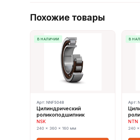
Похожие товары
В НАЛИЧИИ
В НА
Арт: NNF5048
Арт: 
Цилиндрический
Цил
роликоподшипник
рол
NSK
NTN
240 × 360 × 160 мм
240 ×