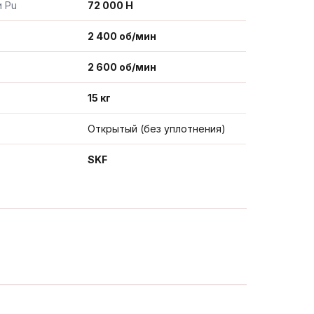
и Pu
72 000 Н
2 400 об/мин
2 600 об/мин
15 кг
Открытый (без уплотнения)
SKF