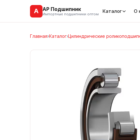
АР Подшипник
А
Каталог
О 
Импортные подшипники оптом
Главная
›
Каталог
›
Цилиндрические роликоподшип