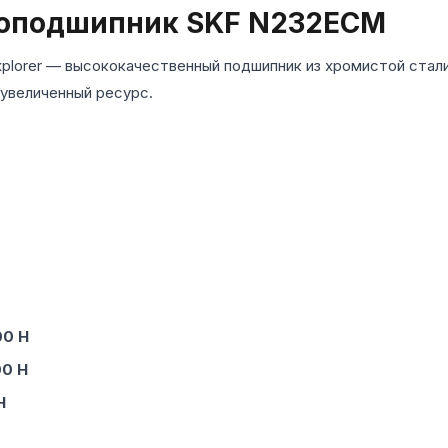
оподшипник SKF N232ECM
plorer — высококачественный подшипник из хромистой стали
 увеличенный ресурс.
00 Н
00 Н
Н