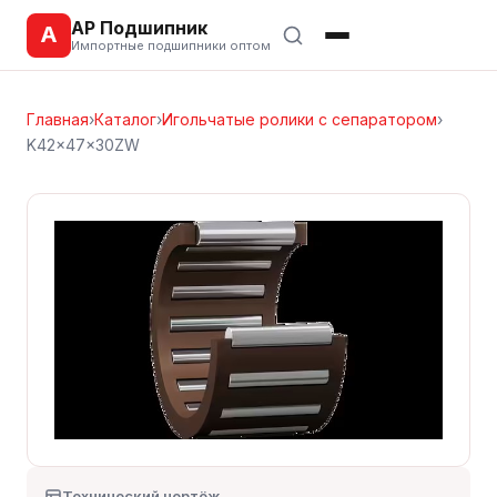
АР Подшипник
А
Импортные подшипники оптом
Главная
›
Каталог
›
Игольчатые ролики с сепаратором
›
K42x47x30ZW
Технический чертёж