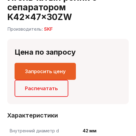
сепаратором
K42x47x30ZW
Производитель:
SKF
Цена по запросу
Сергей — первый в отрасли ИИ-эксперт по
подшипникам
Запросить цену
Онлайн · отвечает мгновенно
Распечатать
Характеристики
Внутренний диаметр d
42 мм