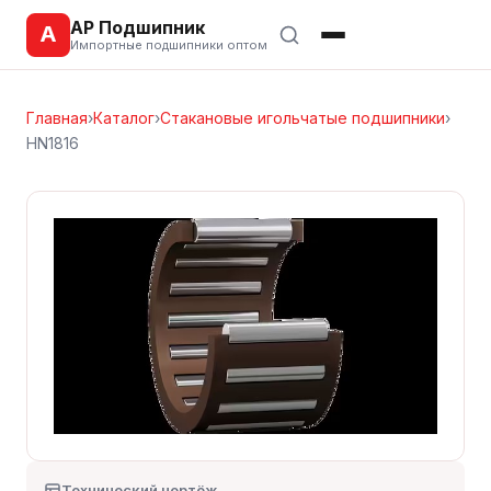
АР Подшипник
А
Импортные подшипники оптом
Главная
›
Каталог
›
Стакановые игольчатые подшипники
›
HN1816
Технический чертёж