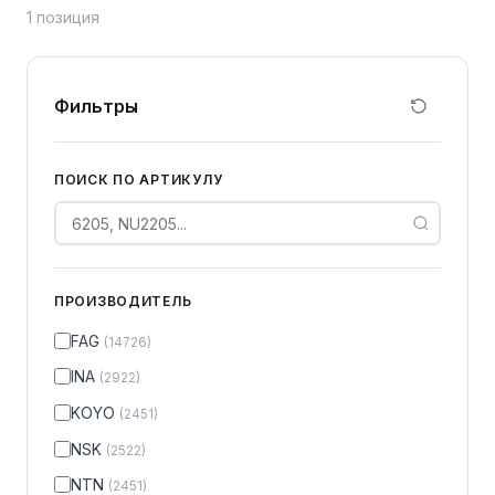
1 позиция
Фильтры
Сергей — первый в отрасли ИИ-эксперт по
подшипникам
Онлайн · отвечает мгновенно
ПОИСК ПО АРТИКУЛУ
ПРОИЗВОДИТЕЛЬ
FAG
(14726)
INA
(2922)
KOYO
(2451)
NSK
(2522)
NTN
(2451)