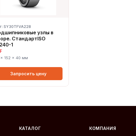
т: SY30TFVA228
одшипниковые узлы в
оре. СтандартISO
240-1
F
 × 152 × 40 мм
Запросить цену
КАТАЛОГ
КОМПАНИЯ