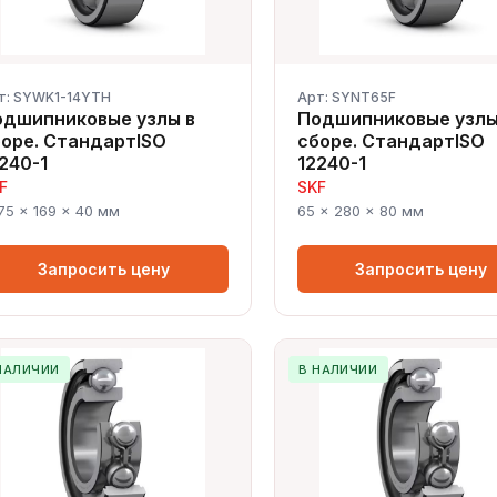
т: SYWK1-14YTH
Арт: SYNT65F
одшипниковые узлы в
Подшипниковые узлы
оре. СтандартISO
сборе. СтандартISO
240-1
12240-1
F
SKF
.75 × 169 × 40 мм
65 × 280 × 80 мм
Запросить цену
Запросить цену
НАЛИЧИИ
В НАЛИЧИИ