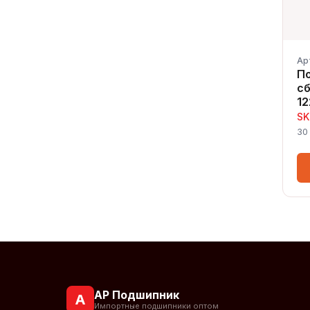
Ар
П
сб
12
SK
30
АР Подшипник
А
Импортные подшипники оптом