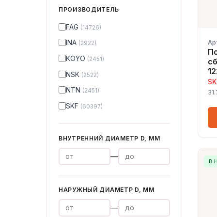
ПРОИЗВОДИТЕЛЬ
FAG
(14726)
INA
Ар
(2922)
П
KOYO
(2451)
сб
12
NSK
(2522)
SK
NTN
(2451)
31
SKF
(60397)
ВНУТРЕННИЙ ДИАМЕТР D, ММ
—
В 
НАРУЖНЫЙ ДИАМЕТР D, ММ
—