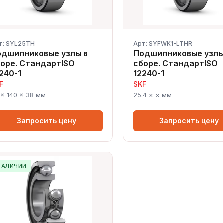
т: SYL25TH
Арт: SYFWK1-LTHR
одшипниковые узлы в
Подшипниковые узлы
оре. СтандартISO
сборе. СтандартISO
240-1
12240-1
F
SKF
 × 140 × 38 мм
25.4 × × мм
Запросить цену
Запросить цену
НАЛИЧИИ