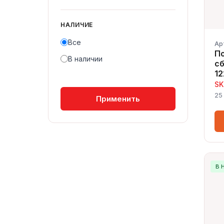
НАЛИЧИЕ
Все
Ар
П
В наличии
сб
12
SK
25
Применить
В 