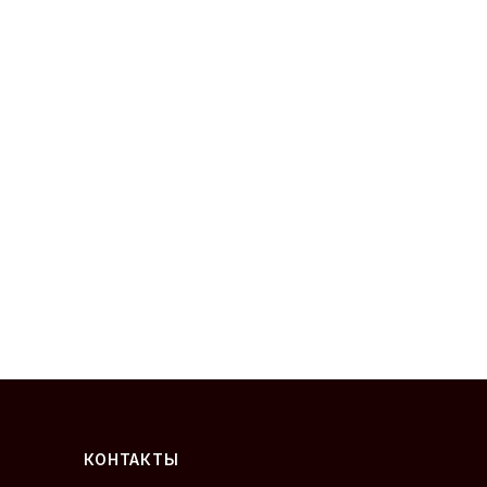
Сергей — первый в отрасли ИИ-
эксперт по подшипникам
Онлайн · отвечает мгновенно
КОНТАКТЫ