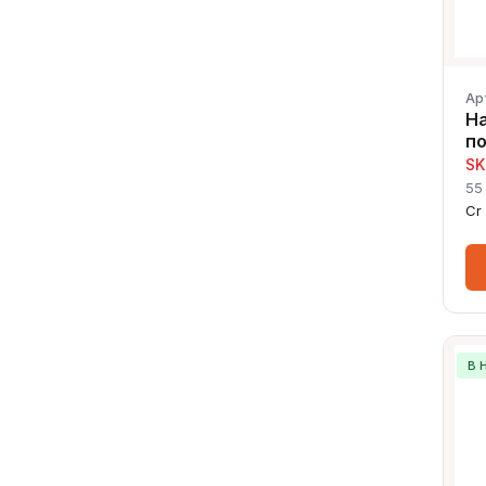
Ар
Н
п
SK
55
Cr
В 