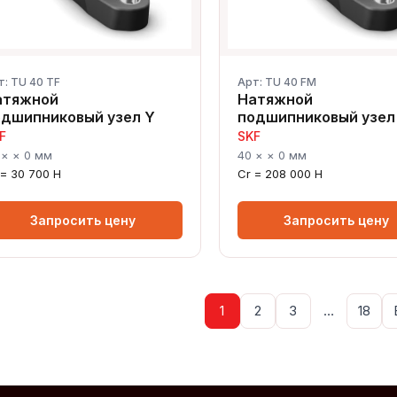
т: TU 40 TF
Арт: TU 40 FM
атяжной
Натяжной
одшипниковый узел Y
подшипниковый узел
F
SKF
 × × 0 мм
40 × × 0 мм
 = 30 700 Н
Cr = 208 000 Н
Запросить цену
Запросить цену
1
2
3
…
18