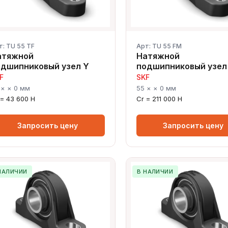
т: TU 55 TF
Арт: TU 55 FM
атяжной
Натяжной
одшипниковый узел Y
подшипниковый узел
F
SKF
 × × 0 мм
55 × × 0 мм
 = 43 600 Н
Cr = 211 000 Н
Запросить цену
Запросить цену
НАЛИЧИИ
В НАЛИЧИИ