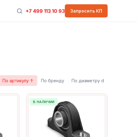
+7 499 113 10 93
Запросить КП
По артикулу ↑
По бренду
По диаметру d
В НАЛИЧИИ