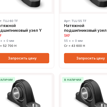
т: TUJ 60 TF
Арт: TUJ 55 TF
атяжной
Натяжной
одшипниковый узел Y
подшипниковый узел
F
SKF
 × × 0 мм
55 × × 0 мм
 = 52 700 Н
Cr = 43 600 Н
Запросить цену
Запросить цену
НАЛИЧИИ
В НАЛИЧИИ