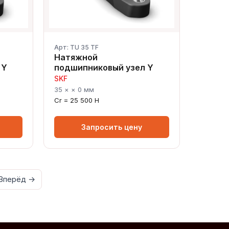
Арт: TU 35 TF
Натяжной
 Y
подшипниковый узел Y
SKF
35 × × 0 мм
Cr = 25 500 Н
Запросить цену
Сергей — первый в отрасли ИИ-
эксперт по подшипникам
Онлайн · отвечает мгновенно
Вперёд →