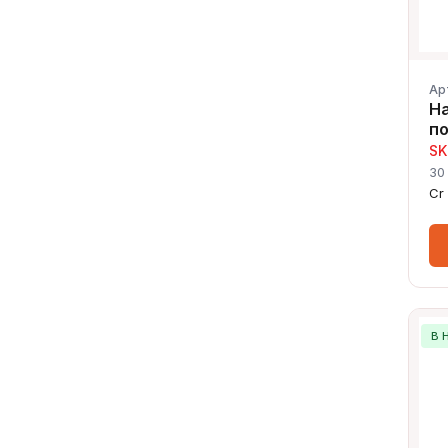
Ар
Н
п
SK
30
Cr
В 