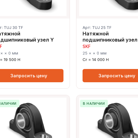
т: TUJ 30 TF
Арт: TUJ 25 TF
атяжной
Натяжной
одшипниковый узел Y
подшипниковый узел
F
SKF
 × × 0 мм
25 × × 0 мм
 = 19 500 Н
Cr = 14 000 Н
Запросить цену
Запросить цену
НАЛИЧИИ
В НАЛИЧИИ