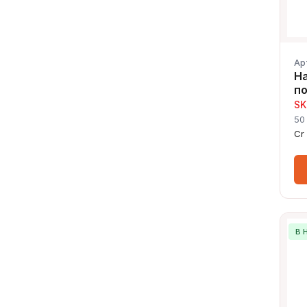
Ар
Н
п
SK
50
Cr
В 