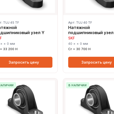
т: TUJ 45 TF
Арт: TUJ 40 TF
атяжной
Натяжной
одшипниковый узел Y
подшипниковый узел
F
SKF
 × × 0 мм
40 × × 0 мм
 = 33 200 Н
Cr = 30 700 Н
Запросить цену
Запросить цену
НАЛИЧИИ
В НАЛИЧИИ