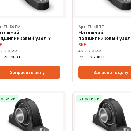
т: TU 50 FM
Арт: TU 45 TF
атяжной
Натяжной
одшипниковый узел Y
подшипниковый узел
F
SKF
 × × 0 мм
45 × × 0 мм
 = 210 000 Н
Cr = 33 200 Н
Запросить цену
Запросить цену
НАЛИЧИИ
В НАЛИЧИИ