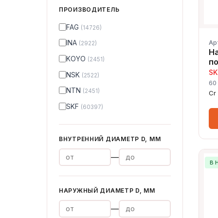
ПРОИЗВОДИТЕЛЬ
FAG
(14726)
INA
Ар
(2922)
Н
KOYO
(2451)
п
SK
NSK
(2522)
60
NTN
(2451)
Cr
SKF
(60397)
ВНУТРЕННИЙ ДИАМЕТР D, ММ
—
В 
НАРУЖНЫЙ ДИАМЕТР D, ММ
—