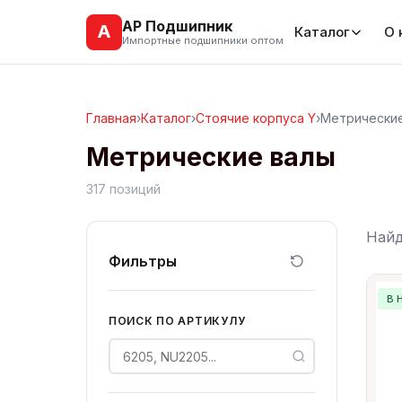
АР Подшипник
А
Каталог
О 
Импортные подшипники оптом
Главная
›
Каталог
›
Стоячие корпуса Y
›
Метрически
Метрические валы
317 позиций
Най
Фильтры
В 
ПОИСК ПО АРТИКУЛУ