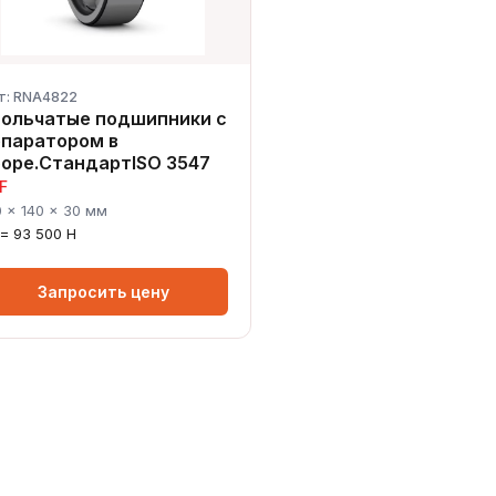
т: RNA4822
гольчатые подшипники с
епаратором в
оре.СтандартISO 3547
F
0 × 140 × 30 мм
 = 93 500 Н
Запросить цену