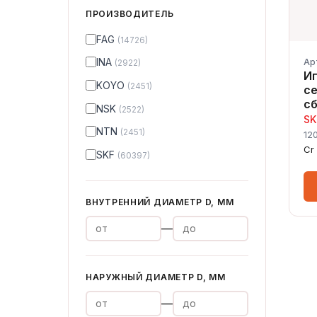
ПРОИЗВОДИТЕЛЬ
FAG
(14726)
INA
Ар
(2922)
И
KOYO
(2451)
с
сб
NSK
(2522)
SK
NTN
(2451)
12
Cr
SKF
(60397)
ВНУТРЕННИЙ ДИАМЕТР D, ММ
—
НАРУЖНЫЙ ДИАМЕТР D, ММ
—