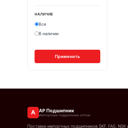
НАЛИЧИЕ
Все
В наличии
Применить
АР Подшипник
А
Импортные подшипники оптом
Поставки импортных подшипников SKF, FAG, NSK 