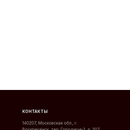
Сергей — первый в отрасли ИИ-
эксперт по подшипникам
Онлайн · отвечает мгновенно
КОНТАКТЫ
140207, Московская обл., г.
Воскресенск, тер. Городище-1, д. 207