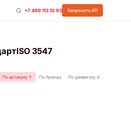
+7 499 113 10 93
Запросить КП
артISO 3547
По артикулу ↑
По бренду
По диаметру d