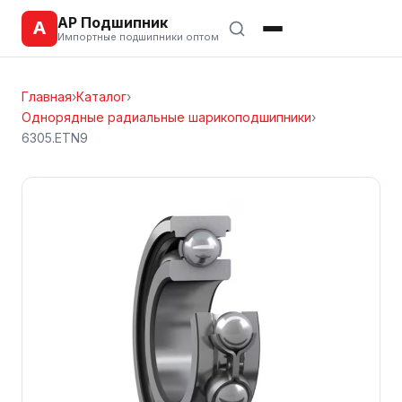
АР Подшипник
А
Импортные подшипники оптом
Главная
›
Каталог
›
Однорядные радиальные шарикоподшипники
›
6305.ETN9