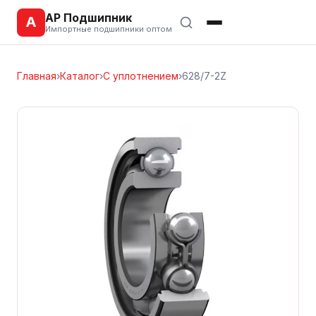
АР Подшипник
А
Импортные подшипники оптом
Главная
›
Каталог
›
С уплотнением
›
628/7-2Z