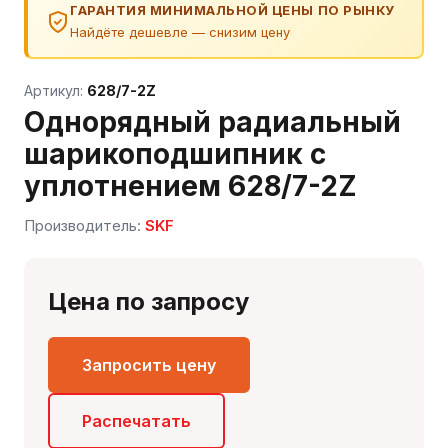
ГАРАНТИЯ МИНИМАЛЬНОЙ ЦЕНЫ ПО РЫНКУ
Найдёте дешевле — снизим цену
Артикул:
628/7-2Z
Однорядный радиальный
шарикоподшипник с
уплотнением 628/7-2Z
Производитель:
SKF
Сергей — первый в отрасли ИИ-эксперт по
Цена по запросу
подшипникам
Онлайн · отвечает мгновенно
Запросить цену
Распечатать