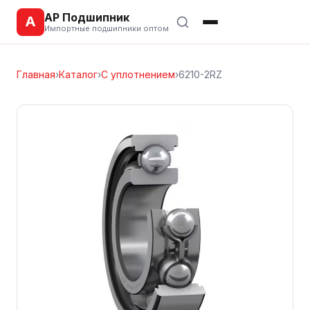
АР Подшипник
А
Импортные подшипники оптом
Главная
›
Каталог
›
С уплотнением
›
6210-2RZ