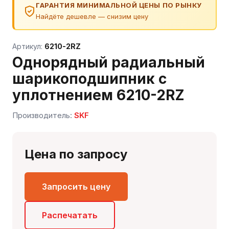
ГАРАНТИЯ МИНИМАЛЬНОЙ ЦЕНЫ ПО РЫНКУ
Найдёте дешевле — снизим цену
Артикул:
6210-2RZ
Однорядный радиальный
шарикоподшипник с
уплотнением 6210-2RZ
Производитель:
SKF
Сергей — первый в отрасли ИИ-эксперт по
Цена по запросу
подшипникам
Онлайн · отвечает мгновенно
Запросить цену
Распечатать