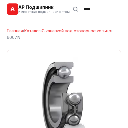
АР Подшипник
А
Импортные подшипники оптом
Главная
›
Каталог
›
С канавкой под стопорное кольцо
›
6007.N