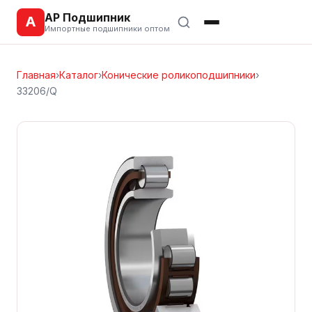
АР Подшипник
А
Импортные подшипники оптом
Главная
›
Каталог
›
Конические роликоподшипники
›
33206/Q