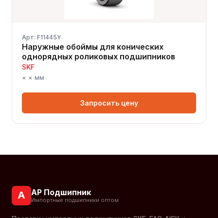
Арт: F11445Y
Наружные обоймы для конических
однорядных роликовых подшипников
SKF
× × мм
Запросить цену
АР Подшипник
А
Импортные подшипники оптом