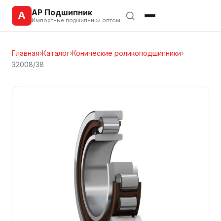
АР Подшипник
А
Импортные подшипники оптом
Главная
›
Каталог
›
Конические роликоподшипники
›
32008/38